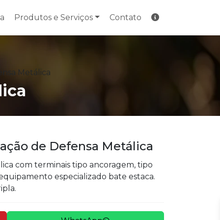
a
Produtos e Serviços
Contato
nsa Metálica
ica
tação de Defensa Metálica
lica com terminais tipo ancoragem, tipo
equipamento especializado bate estaca.
ipla.