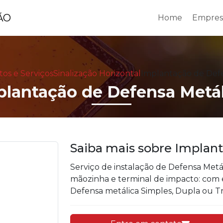
Home
Empres
os e Serviços
Sinalização Horizontal
Implantação de Defe
plantação de Defensa Metál
Saiba mais sobre Implan
Serviço de instalação de Defensa Metá
mãozinha e terminal de impacto: com 
Defensa metálica Simples, Dupla ou Tr