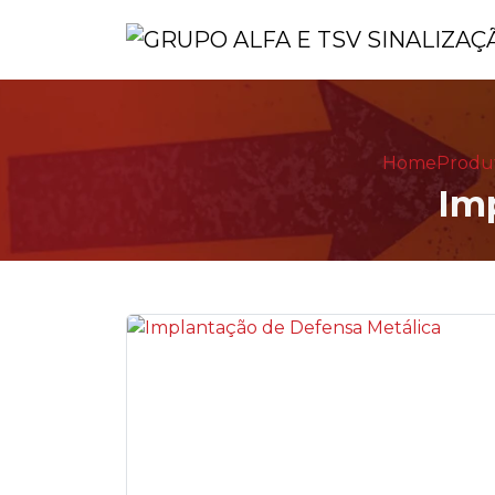
Home
Produt
Im