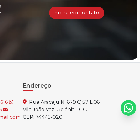
!
Entre em contato
Endereço
1616
Rua Aracaju N. 679 Q.57 L.06
16
Vila João Vaz, Goiânia - GO
mail.com
CEP: 74445-020