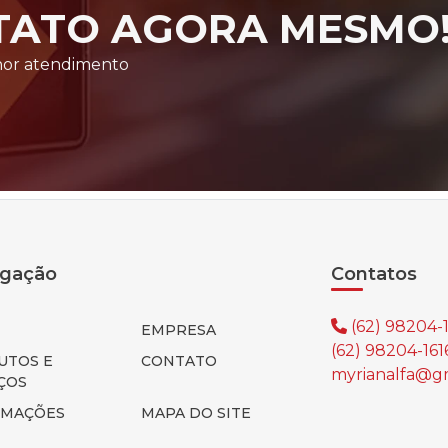
TATO AGORA MESMO
lhor atendimento
gação
Contatos
(62) 98204-
EMPRESA
(62) 98204-16
UTOS E
CONTATO
myrianalfa@g
ÇOS
RMAÇÕES
MAPA DO SITE